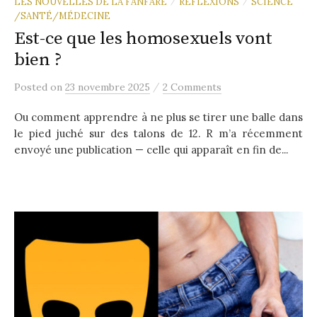
LES NOUVELLES DE LA FANFARE
RÉFLEXIONS
SCIENCE
/
/
/SANTÉ/MÉDECINE
Est-ce que les homosexuels vont
bien ?
/
Posted
on
23 novembre 2025
2 Comments
Ou comment apprendre à ne plus se tirer une balle dans
le pied juché sur des talons de 12. R m’a récemment
envoyé une publication — celle qui apparaît en fin de...