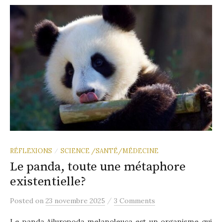
RÉFLEXIONS
SCIENCE /SANTÉ/MÉDECINE
/
Le panda, toute une métaphore
existentielle?
/
Posted
on
23 novembre 2025
3 Comments
Le panda Ailuropoda melanoleuca est un organisme qui