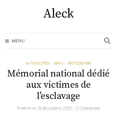
Skip
Aleck
to
content
Recher
MENU
ACTUALITÉS
MWA
RÉFLEXIONS
/
/
Mémorial national dédié
aux victimes de
l’esclavage
/
Posted
on
20 décembre 2025
2 Comments