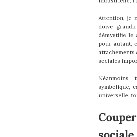
industrielle, 
Attention, je 
doive grandi
démystifie le 
pour autant, c
attachements s
sociales impor
Néanmoins, t
symbolique, c
universelle, t
Couper
sociale