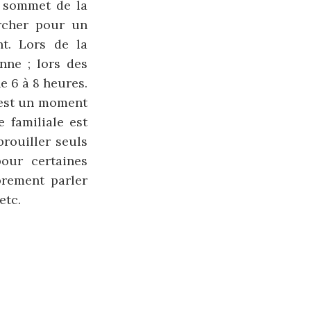
 sommet de la
archer pour un
t. Lors de la
nne ; lors des
e 6 à 8 heures.
e est un moment
e familiale est
rouiller seuls
our certaines
prement parler
etc.