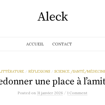
Aleck
ACCUEIL
CONTACT
LITTÉRATURE
RÉFLEXIONS
SCIENCE /SANTÉ/MÉDECIN
/
/
edonner une place à l’amit
/
Posted
on
31 janvier 2026
1 Comment