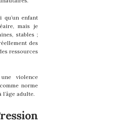
unautaires.
ni qu’un enfant
aire, mais je
ines, stables ;
 réellement des
 des ressources
 une violence
e, comme norme
 l’âge adulte.
ression