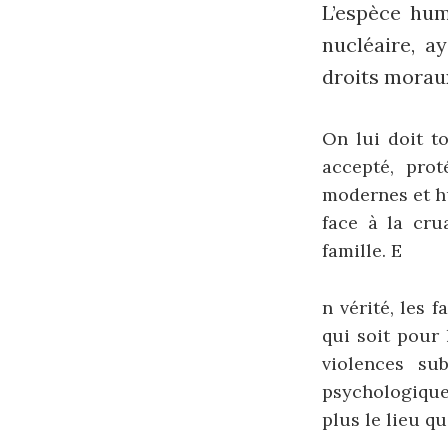
L’espèce hum
nucléaire, a
droits moraux
On lui doit to
accepté, prot
modernes et hu
face à la cru
famille. E
n vérité, les 
qui soit pour 
violences sub
psychologiques
plus le lieu q