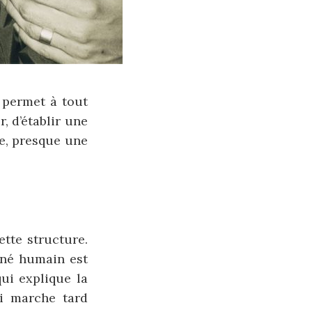
i permet à tout
, d’établir une
ce, presque une
tte structure.
-né humain est
ui explique la
i marche tard