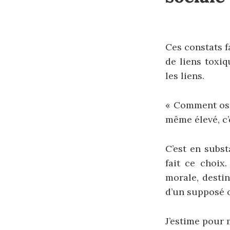
Ces constats f
de liens toxiq
les liens.
« Comment oses
même élevé, c’
C’est en subs
fait ce choix
morale, desti
d’un supposé 
J’estime pour 