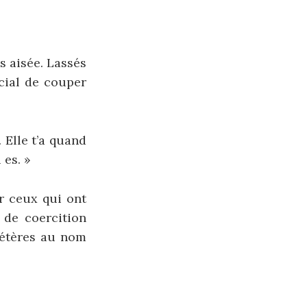
s aisée. Lassés
ocial de couper
 Elle t’a quand
 es. »
r ceux qui ont
 de coercition
létères au nom