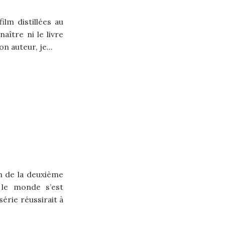
ilm distillées au
aître ni le livre
 auteur, je...
n de la deuxième
le monde s’est
série réussirait à