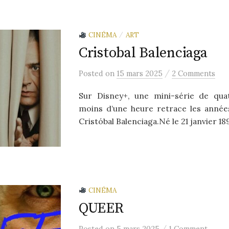
CINÉMA
ART
/
Cristobal Balenciaga
/
Posted
on
15 mars 2025
2 Comments
Sur Disney+, une mini-série de qua
moins d’une heure retrace les année
Cristóbal Balenciaga.Né le 21 janvier 189
CINÉMA
QUEER
/
Posted
on
5 mars 2025
1 Comment