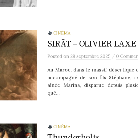
CINÉMA
SIRĀT – OLIVIER LAXE
/
Posted
on
29 septembre 2025
0 Commen
Au Maroc, dans le massif désertique d
accompagné de son fils Stéphane, re
aînée Marina, disparue depuis plusi
quê...
CINÉMA
Thunderbolts