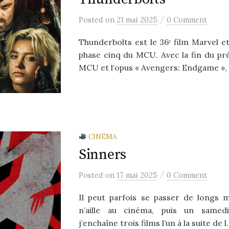
/
Posted
on
21 mai 2025
0 Comment
Thunderbolts est le 36ᵉ film Marvel et
phase cinq du MCU. Avec la fin du pr
MCU et l’opus « Avengers: Endgame », 
CINÉMA
Sinners
/
Posted
on
17 mai 2025
0 Comment
Il peut parfois se passer de longs 
n’aille au cinéma, puis un samed
j’enchaîne trois films l’un à la suite de l.