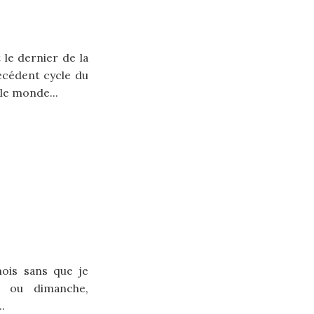
 le dernier de la
écédent cycle du
le monde...
mois sans que je
i ou dimanche,
..