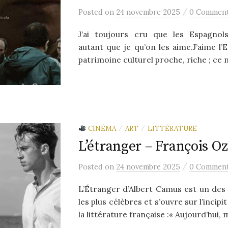
/
Posted
on
24 novembre 2025
0 Commen
J’ai toujours cru que les Espagnol
autant que je qu’on les aime.J’aime l
patrimoine culturel proche, riche ; ce n’
CINÉMA
ART
LITTÉRATURE
/
/
L’étranger – François O
/
Posted
on
24 novembre 2025
0 Commen
L’Étranger d’Albert Camus est un des
les plus célèbres et s’ouvre sur l’incipi
la littérature française :« Aujourd’hui, 