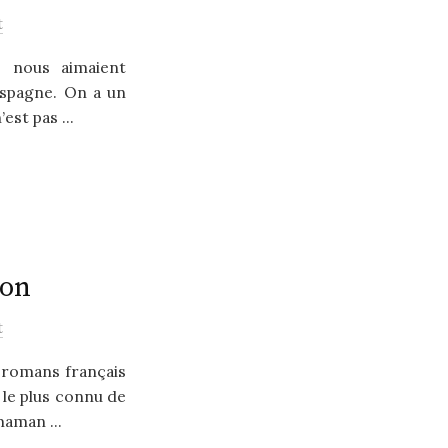
t
s nous aimaient
’Espagne. On a un
est pas ...
zon
t
 romans français
t le plus connu de
maman ...