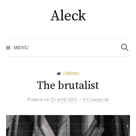
Skip
Aleck
to
content
Recher
MENU
CINÉMA
The brutalist
/
Posted
on
25 avril 2025
0 Comment