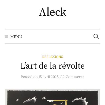
Skip
Aleck
to
content
Recher
MENU
RÉFLEXIONS
L’art de la révolte
/
Posted
on
15 avril 2025
2 Comments