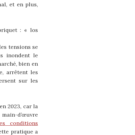
l, et en plus,
riquet : « los
des tensions se
ls inondent le
marché, bien en
e, arrêtent les
ersent sur les
n 2023, car la
e main-d’œuvre
es conditions
ette pratique a