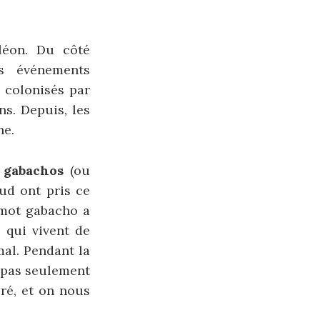
léon. Du côté
es événements
e colonisés par
ns. Depuis, les
ne.
s
gabachos
(ou
ud ont pris ce
e mot gabacho a
 qui vivent de
mal. Pendant la
 pas seulement
ré, et on nous