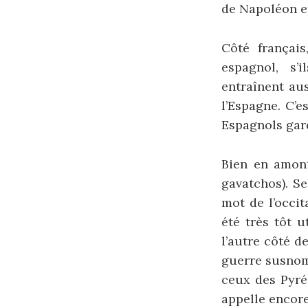
de Napoléon et
Côté françai
espagnol, s’
entraînent aus
l’Espagne. C’e
Espagnols gard
Bien en amont
gavatchos). S
mot de l’occit
été très tôt 
l’autre côté d
guerre susnom
ceux des Pyré
appelle encor