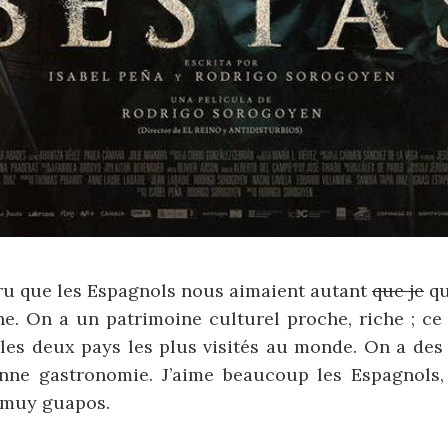
cru que les Espagnols nous aimaient autant
que je
qu
ne. On a un patrimoine culturel proche, riche ; ce
t les deux pays les plus visités au monde. On a de
onne gastronomie. J’aime beaucoup les Espagnols,
 muy guapos.