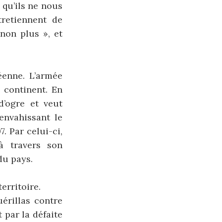
 qu’ils ne nous
tretiennent de
non plus », et
éenne. L’armée
 continent. En
’ogre et veut
envahissant le
. Par celui-ci,
à travers son
du pays.
erritoire.
érillas contre
 par la défaite