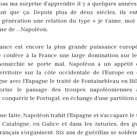
pas ma surprise d’apprendre il y a quelques années
nt que ça. Depuis plus de deux siècles, ils en
 génération une relation du type « je t’aime, moi 
ause de …Napoléon.
rance est encore la plus grande puissance europ
 confère à la France une large domination sur le
monarchie se porte mal. Napoléon a un appétit d
erritoire sur la côte occidentale de l’Europe en 
igne avec l’Espagne le traité de Fontainebleau en 1807
torise le passage des troupes napoléoniennes 
r conquérir le Portugal, en échange d’une partition 
se faite, Napoléon trahit l’Espagne et s’accapare le t
 Catalogne, en Galice et dans les Asturies, des gu
français s’organisent. Six ans de guérillas se soldent