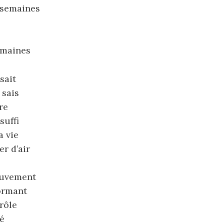
 semaines
umaines
sait
 sais
re
suffi
a vie
er d’air
ouvement
ormant
rôle
é