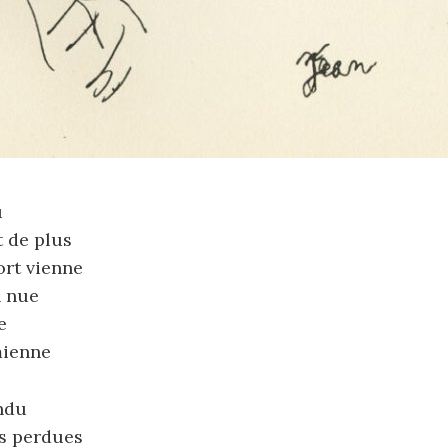
u
 de plus
ort vienne
n nue
e
mienne
ndu
s perdues