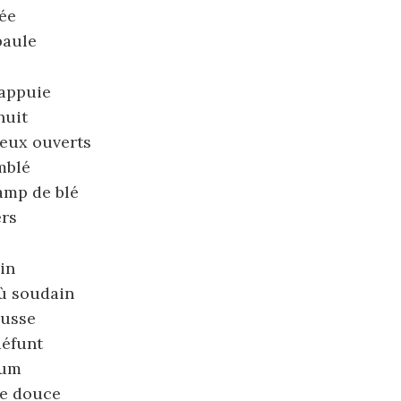
ée
paule
’appuie
nuit
eux ouverts
mblé
mp de blé
ers
in
où soudain
ousse
éfunt
fum
re douce