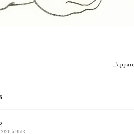
L’appare
n
s
o
 2026 à 9h13