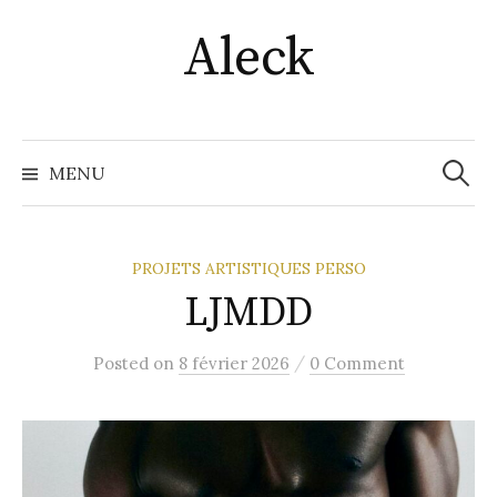
Skip
Aleck
to
content
Recher
MENU
PROJETS ARTISTIQUES PERSO
LJMDD
/
Posted
on
8 février 2026
0 Comment