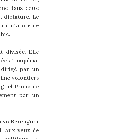
nne dans cette
t dictature. Le
la dictature de
hie.
 divisée. Elle
 éclat impérial
 dirigé par un
rime volontiers
iguel Primo de
lement par un
maso Berenguer
el. Aux yeux de
 politique, la