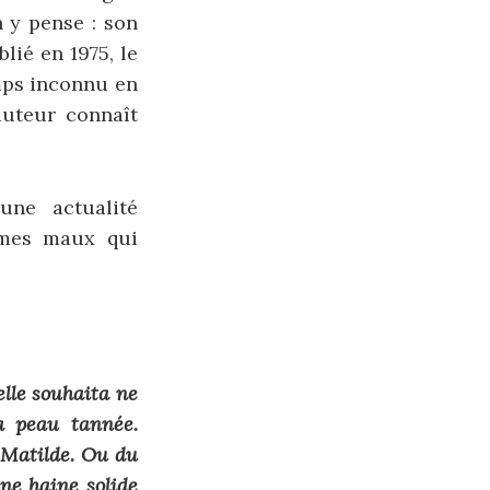
n y pense : son
lié en 1975, le
mps inconnu en
auteur connaît
une actualité
êmes maux qui
elle souhaita ne
sa peau tannée.
 Matilde. Ou du
ne haine solide