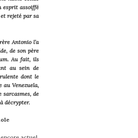
 esprit assoiffé
et rejeté par sa
rère Antonio l’a
de, de son père
m. Au fait, ils
ant au sein de
rulente dont le
e au Venezuela,
de sarcasmes, de
à décrypter.
nole
 encore actuel,