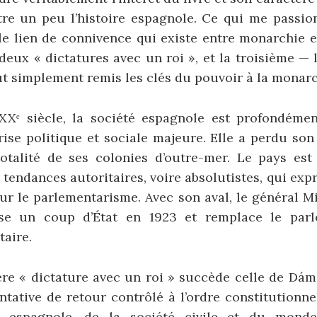
ître un peu l’histoire espagnole. Ce qui me passio
t le lien de connivence qui existe entre monarchie e
eux « dictatures avec un roi », et la troisième — 
t simplement remis les clés du pouvoir à la monarc
Xᵉ siècle, la société espagnole est profondément
ise politique et sociale majeure. Elle a perdu son
totalité de ses colonies d’outre-mer. Le pays est
endances autoritaires, voire absolutistes, qui exp
ur le parlementarisme. Avec son aval, le général M
ise un coup d’État en 1923 et remplace le par
taire.
ère « dictature avec un roi » succède celle de Dá
entative de retour contrôlé à l’ordre constitutionn
sia espagnole, de la société civile et du monde