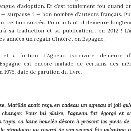
langue d’adoption. Et c’est totalement fou quand o
 — surpasse ? — bon nombre d’auteurs français. Pub
’un certain succès. Pour autant, il demeure longte
u’à sa traduction et sa publication… en 2012 ! L’
s années un regain d’intérêt en Espagne.
, et à fortiori L’Agneau carnivore, demeure d’
 L’Espagne est encore malade de certains des m
n 1975, date de parution du livre.
e, Matilde avait reçu en cadeau un agneau si joli qu’
 changer. Pour lui plaire, l’agneau fut égorgé et 
 tapis, sa laine bouclée dévore à présent les pieds de
 le simulacre au regard de son second fils qu’anime u