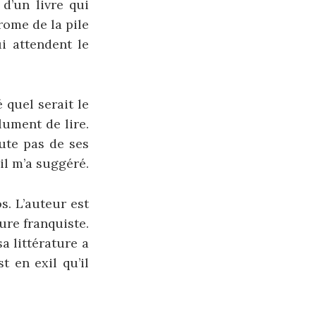
 d’un livre qui
rome de la pile
ui attendent le
 quel serait le
lument de lire.
oute pas de ses
’il m’a suggéré.
s. L’auteur est
ure franquiste.
a littérature a
t en exil qu’il