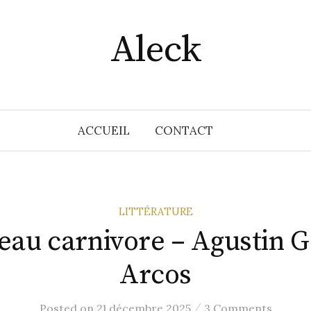
Aleck
ACCUEIL
CONTACT
LITTÉRATURE
neau carnivore – Agustin 
Arcos
/
Posted
on
21 décembre 2025
3 Comments