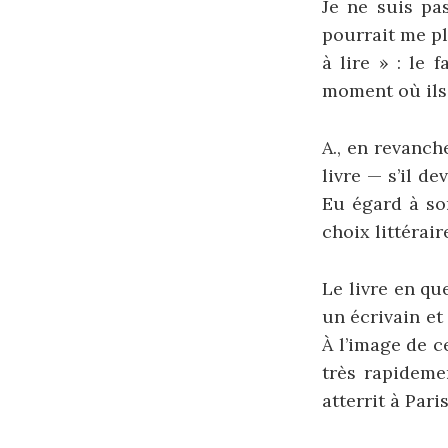
Je ne suis pas
pourrait me pl
à lire » : le 
moment où ils 
A., en revanch
livre — s’il d
Eu égard à son
choix littérair
Le livre en qu
un écrivain et
À l’image de c
très rapidemen
atterrit à Pari