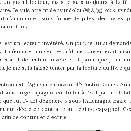
 un grand lecteur, mais je suis toujours à l’affût
aire. Je suis atteint de tsundoku (積ん読), ou « synd
fait d’accumuler, sous forme de piles, des livres q
seront lus.
e, est un lecteur invétéré. Un jour, je lui ai demandé
evait m’en citer un seul — qu’il me conseillerait abso
 statut de lecteur invétéré, et parce que je ne d
es, je me suis laissé tenter par la lecture du livre qu
estion est L’Agneau carnivore d’Agustín Gómez-Arco
 dramaturge espagnol contraint à l’exil par la dictat
e que fut l’« art dégénéré » sous l’Allemagne nazie, s
t été décrétée contraire au régime espagnol. C’es
s afin de continuer à écrire.