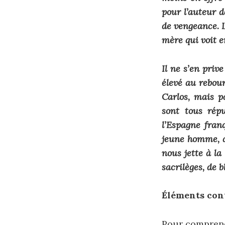
pour l’auteur d
de vengeance. L
mère qui voit e
Il ne s’en priv
élevé au rebou
Carlos, mais p
sont tous rép
l’Espagne fran
jeune homme, a
nous jette à la
sacrilèges, de 
Éléments cont
Pour comprendr