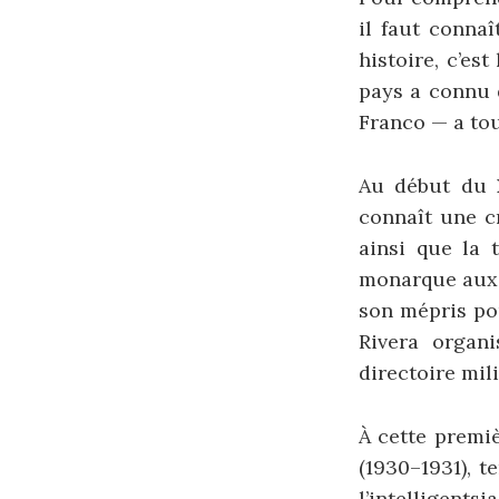
il faut conna
histoire, c’es
pays a connu d
Franco — a tou
Au début du X
connaît une cr
ainsi que la 
monarque aux t
son mépris po
Rivera organ
directoire mili
À cette premi
(1930–1931), t
l’intelligent