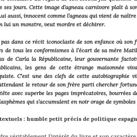
e ses jours. Cette image d’agneau carnivore plaît à son
ui aussi, innocent comme l’agneau qui vient de naître 
n lui un monstre, veut mordre et déchirer
.
e pas dans ce récit iconoclaste de son enfance où son f
rs de tous les conformismes à l’écart de sa mère Matil
as de Carla la Républicaine, leur gouvernante factotu
ublicains, les gens de cette étrange maisonnée viv
quiste. C’est une des clefs de cette autobiographie vi
ttendant le retour de son frère parti chercher fortun
 tête avec superbe les pages imprécatoires, bourrées 
blasphèmes qui s’accumulent en noir orage de symboles 
extuels : humble petit précis de politique espag
e véritablement l’intérêt du livre et son caractère