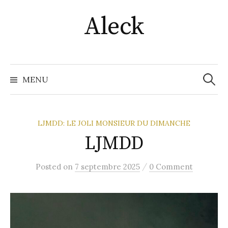
Skip
Aleck
to
content
Recher
MENU
LJMDD: LE JOLI MONSIEUR DU DIMANCHE
LJMDD
/
Posted
on
7 septembre 2025
0 Comment