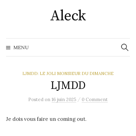
Skip
Aleck
to
content
Recher
MENU
LJMDD: LE JOLI MONSIEUR DU DIMANCHE
LJMDD
/
Posted
on
16 juin 2025
0 Comment
Je dois vous faire un coming out.