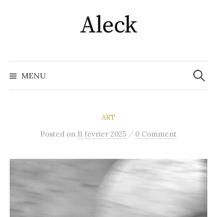
Skip
Aleck
to
content
Recher
MENU
ART
/
Posted
on
11 février 2025
0 Comment