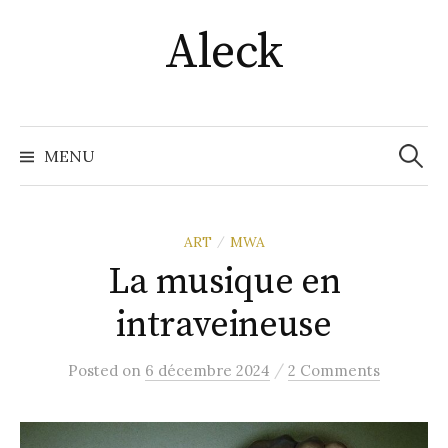
Skip
Aleck
to
content
Recher
MENU
ART
MWA
/
La musique en
intraveineuse
/
Posted
on
6 décembre 2024
2 Comments